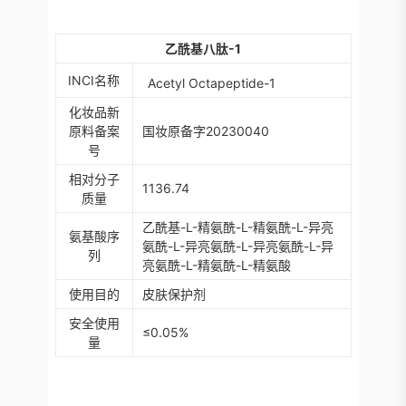
乙酰基八肽-1
INCI
名称
Acetyl Octapeptide-1
化妆品新
原料备案
国妆原备字20230040
号
相对分子
1136.74
质量
乙酰基-L-精氨酰-L-精氨酰-L-异亮
氨基酸序
氨酰-L-异亮氨酰-L-异亮氨酰-L-异
列
亮氨酰-L-精氨酰-L-精氨酸
使用目的
皮肤保护剂
安全使用
≤0.05%
量