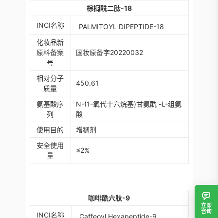
棕榈酰二肽-18
INCI
名称
PALMITOYL DIPEPTIDE-18
化妆品新
原料备案
国妆原备字20220032
号
相对分子
450.61
质量
氨基酸序
N-(1-氧代十六烷基)甘氨酰 -L-组氨
列
酸
使用目的
增稠剂
安全使用
≤2%
量
咖啡酰六肽-9
立即
咨询
INCI
名称
Caffeoyl Hexapeptide-9