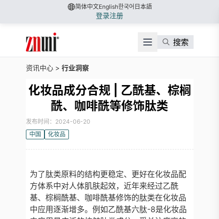
简体中文
English
한국어
日本語
登录
注册
搜索
资讯中心
>
行业洞察
化妆品成分合规 | 乙酰基、棕榈
酰、咖啡酰等修饰肽类
发布时间：2024-06-20
中国
化妆品
为了肽类原料的结构更稳定、更好在化妆品配
方体系中对人体肌肤起效，近年来经过乙酰
基、棕榈酰基、咖啡酰基修饰的肽类在化妆品
中应用逐渐增多。例如乙酰基六肽-8是化妆品