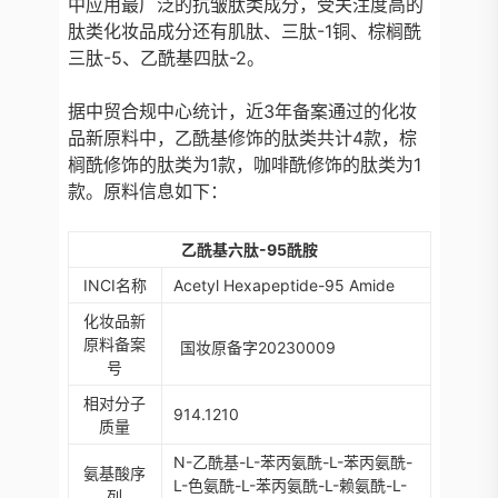
中应用最广泛的抗皱肽类成分，受关注度高的
肽类化妆品成分还有肌肽、三肽-1铜、棕榈酰
三肽-5、乙酰基四肽-2。
据中贸合规中心统计，近3年备案通过的化妆
品新原料中，乙酰基修饰的肽类共计4款，棕
榈酰修饰的肽类为1款，咖啡酰修饰的肽类为1
款。原料信息如下：
乙酰基六肽-95酰胺
INCI
名称
Acetyl Hexapeptide-95 Amide
化妆品新
原料备案
国妆原备字20230009
号
相对分子
914.1210
质量
N-
乙酰基
-L-
苯丙氨酰
-L-
苯丙氨酰
-
氨基酸序
L-
色氨酰
-L-
苯丙氨酰
-L-
赖氨酰
-L-
列