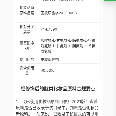
化妆品新
原料备案
国妆原备字20230008
号
相对分子
744.7590
质量
咖啡酰-L-甘氨酰-L-脯氨酰-L-谷氨
氨基酸序
酰氨酰-L-甘氨酰-L-脯氨酰-L-谷氨
列
酰氨酸
使用目的
皮肤保护剂
安全使用
≤0.03%
量
经修饰后的肽类化妆品原料合规要点
1、《已使用化妆品原料目录》2021版：查看
原料是否已收录于该目录中，判断是否化妆品
新原料。一般来说，已收录于该目录的可以用