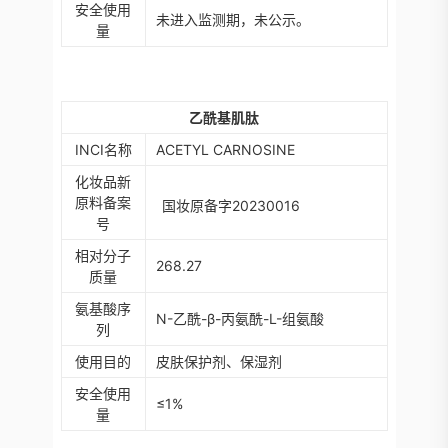
安全使用
未进入监测期，未公示。
量
乙酰基肌肽
INCI
名称
ACETYL CARNOSINE
化妆品新
原料备案
国妆原备字20230016
号
相对分子
268.27
质量
氨基酸序
N-乙酰-β-丙氨酰-L-组氨酸
列
使用目的
皮肤保护剂、保湿剂
安全使用
≤1%
量