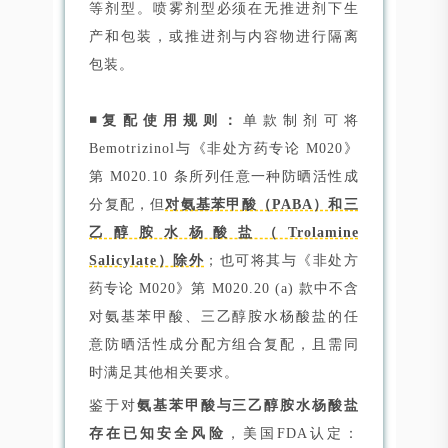
等剂型。喷雾剂型必须在无推进剂下生
产和包装，或推进剂与内容物进行隔离
包装。
◾复配使用规则：
单款制剂可将
Bemotrizinol与《非处方药专论 M020》
第 M020.10 条所列任意一种防晒活性成
分复配，但
对氨基苯甲酸（PABA）和三
乙醇胺水杨酸盐（Trolamine
Salicylate）除外
；也可将其与《非处方
药专论 M020》第 M020.20 (a) 款中不含
对氨基苯甲酸、三乙醇胺水杨酸盐的任
意防晒活性成分配方组合复配，且需同
时满足其他相关要求。
鉴于对
氨基苯甲酸与三乙醇胺水杨酸盐
存在已知安全风险
，美国FDA认定：