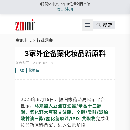
简体中文
English
한국어
日本語
登录
注册
搜索
资讯中心
>
行业洞察
3家外企备案化妆品新原料
发布时间：2026-06-16
中国
化妆品
2026年6月15日，据国家药监局公示平台
显示，
马来酸大豆油甘油酯/
辛基十二醇
酯
、氢化野大豆聚甘油酯、辛酸/癸酸/琥珀
酸甘油三酯/
氢化蓖麻油
/IPDI 共聚物
完成化
妆品新原料备案，进入公示阶段。