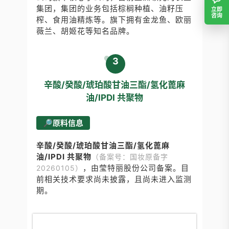
集团，集团的业务包括棕榈种植、油籽压
立即
咨询
榨、食用油精炼等。旗下拥有金龙鱼、欧丽
薇兰、胡姬花等知名品牌。
3
辛酸/癸酸/琥珀酸甘油三酯/氢化蓖麻
油/
IPDI
共聚物
🔎原料信息
辛酸/癸酸/琥珀酸甘油三酯/氢化蓖麻
油/IPDI 共聚物
（备案号：国妆原备字
，由莹特丽股份公司备案。目
20260105）
前相关技术要求尚未披露，且尚未进入监测
期。