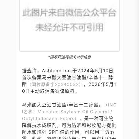
*国家药监局相关公示信息
据查询，Ashland Inc.于2024年5月10日
首次备案马来酸大豆油甘油酯/辛基十二醇
酯
，2026年5月1
（国妆原备字20240032）
0日主动取消备案该原料。
马来酸大豆油甘油酯/辛基十二醇酯，
（INC
I名称：Maleated Soybean Oil Glyceryl /
，
是一种可生物
Octyldodecanol Esters）
降解抗水成膜剂，可为防晒和彩妆配方提供
防水和增强 SPF 值的作用，可以用于防晒
霜、乳液、凝胶和彩妆产品中，与有机和无