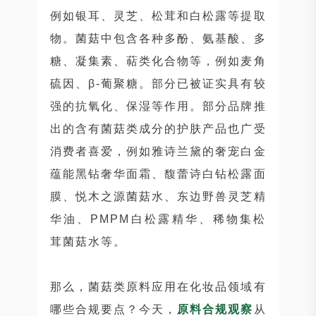
例如银耳、灵芝、松茸和白松露等提取
物。菌菇中包含各种多酚、氨基酸、多
糖、凝集素、萜类化合物等，例如麦角
硫因、β-葡聚糖。部分已被证实具有较
强的抗氧化、保湿等作用。部分品牌推
出的含有菌菇类成分的护肤产品也广受
消费者喜爱，例如雅诗兰黛的奢宠白金
蕴能黑钻奢华面霜、馥蕾诗白钻松露面
膜、悦木之源菌菇水、东边野兽灵芝精
华油、PMPM白松露精华、稀物集松
茸菌菇水等。
那么，菌菇类原料应用在化妆品领域有
哪些合规要点？今天，
原料合规观察
从