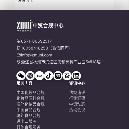
没有分类
中贸合规中心
0571-86592517
18058418258（微信同号）
info@zmuni.com
浙江省杭州市滨江区天和高科产业园5幢18层
服务内容
资讯中心
中国化妆品合规
法规速递
化妆品原料合规
行业洞察
境外化妆品合规
中贸动态
中国食品合规
活动会议
境外食品合规
进出口服务
其他合规服务