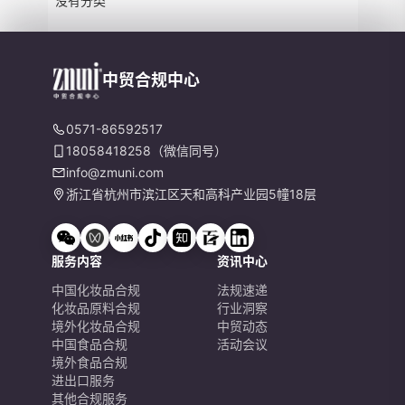
没有分类
中贸合规中心
0571-86592517
18058418258（微信同号）
info@zmuni.com
浙江省杭州市滨江区天和高科产业园5幢18层
服务内容
资讯中心
中国化妆品合规
法规速递
化妆品原料合规
行业洞察
境外化妆品合规
中贸动态
中国食品合规
活动会议
境外食品合规
进出口服务
其他合规服务