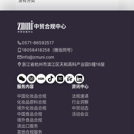
没有分类
中贸合规中心
0571-86592517
18058418258（微信同号）
info@zmuni.com
浙江省杭州市滨江区天和高科产业园5幢18层
服务内容
资讯中心
中国化妆品合规
法规速递
化妆品原料合规
行业洞察
境外化妆品合规
中贸动态
中国食品合规
活动会议
境外食品合规
进出口服务
其他合规服务