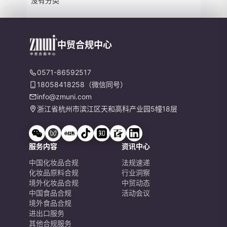
没有分类
中贸合规中心
0571-86592517
18058418258（微信同号）
info@zmuni.com
浙江省杭州市滨江区天和高科产业园5幢18层
服务内容
资讯中心
中国化妆品合规
法规速递
化妆品原料合规
行业洞察
境外化妆品合规
中贸动态
中国食品合规
活动会议
境外食品合规
进出口服务
其他合规服务