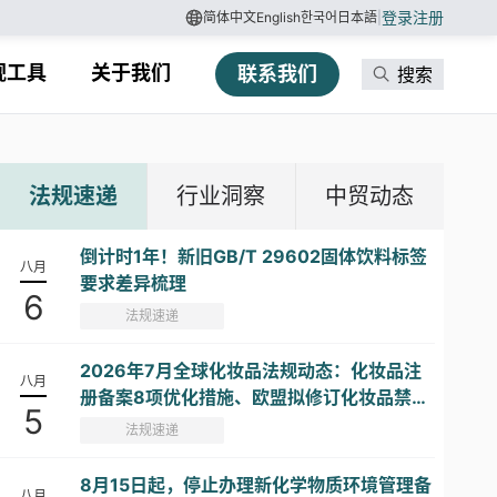
登录
注册
简体中文
English
한국어
日本語
|
规工具
关于我们
联系我们
搜索
法规速递
行业洞察
中贸动态
倒计时1年！新旧GB/T 29602固体饮料标签
八月
要求差异梳理
6
法规速递
2026年7月全球化妆品法规动态：化妆品注
八月
册备案8项优化措施、欧盟拟修订化妆品禁限
5
用物质清单...
法规速递
8月15日起，停止办理新化学物质环境管理备
八月