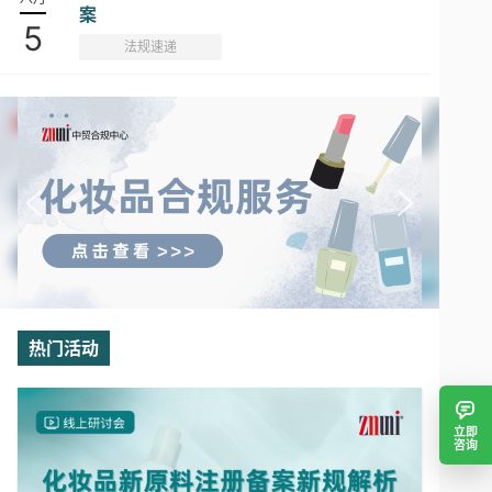
案
5
法规速递
热门活动
立即
咨询