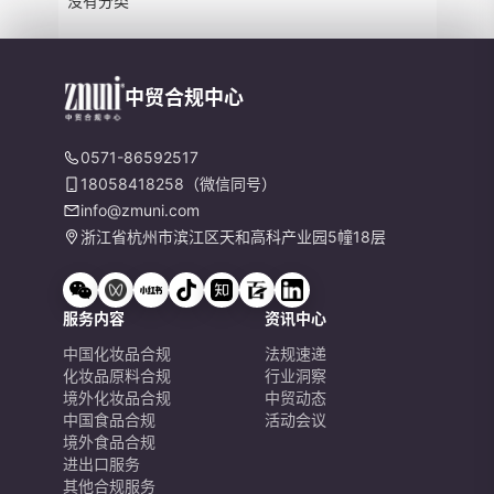
没有分类
中贸合规中心
0571-86592517
18058418258（微信同号）
info@zmuni.com
浙江省杭州市滨江区天和高科产业园5幢18层
服务内容
资讯中心
中国化妆品合规
法规速递
化妆品原料合规
行业洞察
境外化妆品合规
中贸动态
中国食品合规
活动会议
境外食品合规
进出口服务
其他合规服务