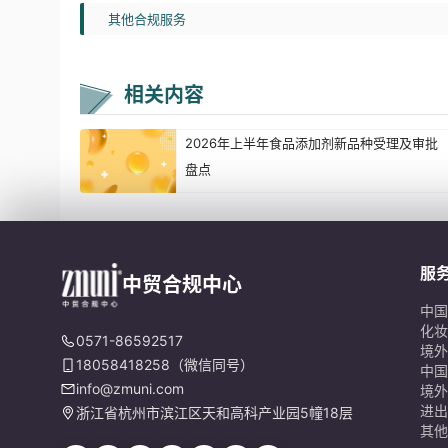
其他合规服务
相关内容
2026年上半年食品添加剂新品种受理及审批
盘点
服
中贸合规中心
中国
化妆
0571-86592517
境外
18058418258（微信同号）
中国
info@zmuni.com
境外
进出
浙江省杭州市滨江区天和高科产业园5幢18层
其他