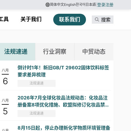
登录
注册
简体中文
English
한국어
日本語
|
工具
关于我们
联系我们
搜索
法规速递
行业洞察
中贸动态
倒计时1年！新旧GB/T 29602固体饮料标签
八月
要求差异梳理
6
法规速递
2026年7月全球化妆品法规动态：化妆品注
八月
册备案8项优化措施、欧盟拟修订化妆品禁限
5
用物质清单...
法规速递
8月15日起，停止办理新化学物质环境管理备
八月