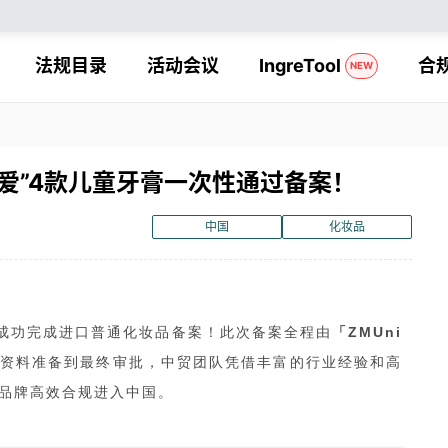
法规目录
活动会议
IngreTool
合
NEW
珂爱”4款儿童牙膏一次性通过备案！
中国
化妆品
成功完成进口普通化妆品备案！此次备案全程由
「ZMUni
资料准备到最终审批，中贸团队凭借丰富的行业经验和高
品牌高效合规进入中国。