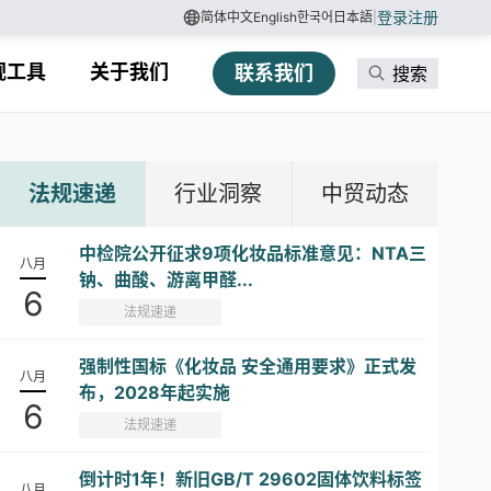
登录
注册
简体中文
English
한국어
日本語
|
规工具
关于我们
联系我们
搜索
法规速递
行业洞察
中贸动态
中检院公开征求9项化妆品标准意见：NTA三
八月
钠、曲酸、游离甲醛...
6
法规速递
强制性国标《化妆品 安全通用要求》正式发
八月
布，2028年起实施
6
法规速递
倒计时1年！新旧GB/T 29602固体饮料标签
八月