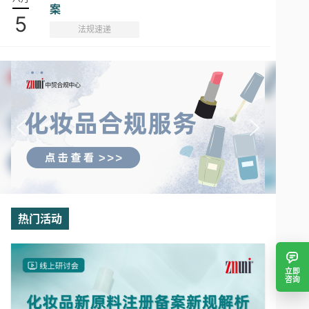
案
5
法规速递
热门活动
立即
咨询