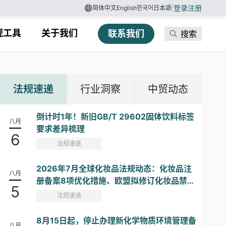
登录
注册
简体中文
English
한국어
日本語
|
规工具
关于我们
联系我们
搜索
法规速递
行业洞察
中贸动态
倒计时1年！新旧GB/T 29602固体饮料标签
八月
要求差异梳理
6
法规速递
2026年7月全球化妆品法规动态：化妆品注
八月
册备案8项优化措施、欧盟拟修订化妆品禁限
5
用物质清单...
法规速递
8月15日起，停止办理新化学物质环境管理备
八月