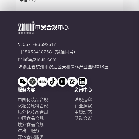
没有分类
中贸合规中心
0571-86592517
18058418258（微信同号）
info@zmuni.com
浙江省杭州市滨江区天和高科产业园5幢18层
服务内容
资讯中心
中国化妆品合规
法规速递
化妆品原料合规
行业洞察
境外化妆品合规
中贸动态
中国食品合规
活动会议
境外食品合规
进出口服务
其他合规服务