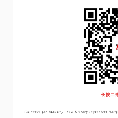
长按二
Guidance for Industry: New Dietary Ingredient Noti