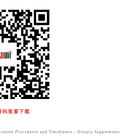
维码查看下载
fication Procedures and Timeframes - Dietary Supplements