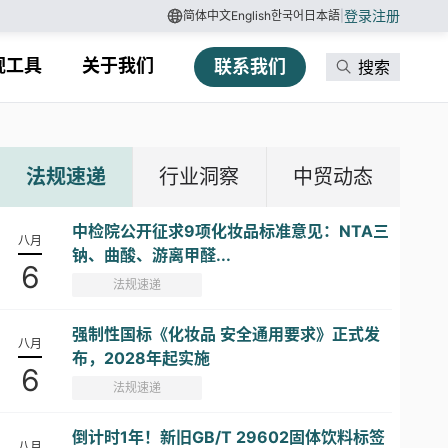
登录
注册
简体中文
English
한국어
日本語
|
规工具
关于我们
联系我们
搜索
法规速递
行业洞察
中贸动态
中检院公开征求9项化妆品标准意见：NTA三
八月
钠、曲酸、游离甲醛...
6
法规速递
强制性国标《化妆品 安全通用要求》正式发
八月
布，2028年起实施
6
法规速递
倒计时1年！新旧GB/T 29602固体饮料标签
八月