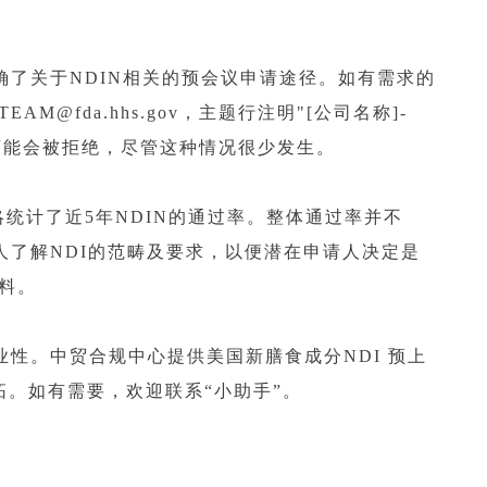
次FDA明确了关于NDIN相关的预会议申请途径。如有需求的
M@fda.hhs.gov，主题行注明"[公司名称]-
求可能会被拒绝，尽管这种情况很少发生。
略统计了近5年NDIN的通过率。整体通过率并不
请人了解NDI的范畴及要求，以便潜在申请人决定是
资料。
业性。中贸合规中心提供美国新膳食成分NDI 预上
。如有需要，欢迎联系“小助手”。