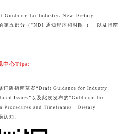
ce for Industry: New Dietary
ted Issues”的第五部分（"NDI 通知程序和时限"），以及指南
中心Tips:
“Draft Guidance for Industry:
d Related Issues”以及此次发布的“Guidance for
on Procedures and Timeframes - Dietary
错误认知。