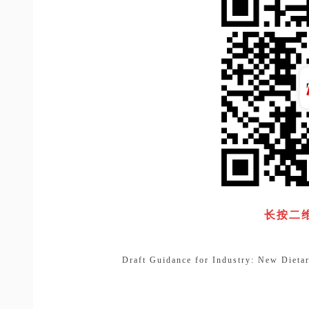
长按二
Draft Guidance for Industry: New Dietar