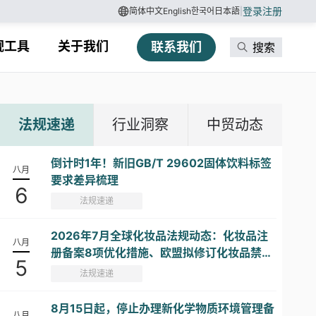
登录
注册
简体中文
English
한국어
日本語
|
规工具
关于我们
联系我们
搜索
法规速递
行业洞察
中贸动态
倒计时1年！新旧GB/T 29602固体饮料标签
八月
要求差异梳理
6
法规速递
2026年7月全球化妆品法规动态：化妆品注
八月
册备案8项优化措施、欧盟拟修订化妆品禁限
5
用物质清单...
法规速递
8月15日起，停止办理新化学物质环境管理备
八月