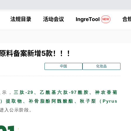
法规目录
活动会议
IngreTool
合
NEW
原料备案新增5款！！！
中国
化妆品
显示，
三肽-29、乙酰基六肽-97酰胺、神农香菊
M）
提取物、补骨脂酚阿魏酸酯、秋子梨（Pyrus
进入公示阶段。