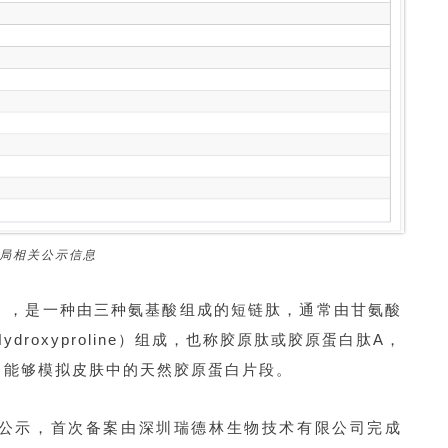
监局相关公示信息
39-67-0），是一种由三种氨基酸组成的短链肽，通常由甘氨酸
Hydroxyproline）组成，也称胶原肽或胶原蛋白肽A，
，能够模拟皮肤中的天然胶原蛋白片段。
原料公示，首次备案由深圳瑞德林生物技术有限公司完成