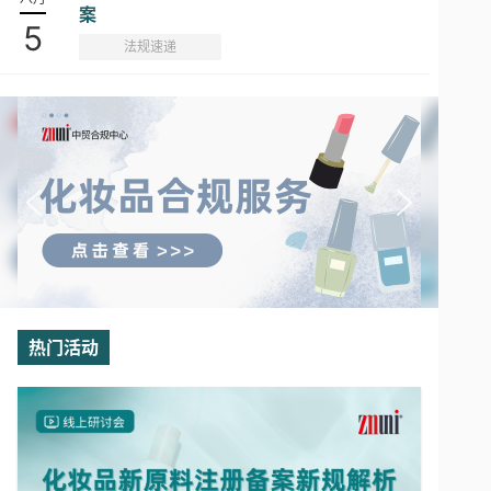
案
5
法规速递
热门活动