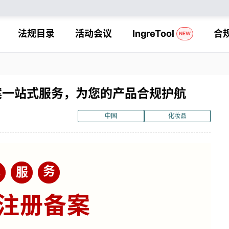
法规目录
活动会议
IngreTool
合
NEW
案一站式服务，为您的产品合规护航
中国
化妆品
规
务
服
注册备案