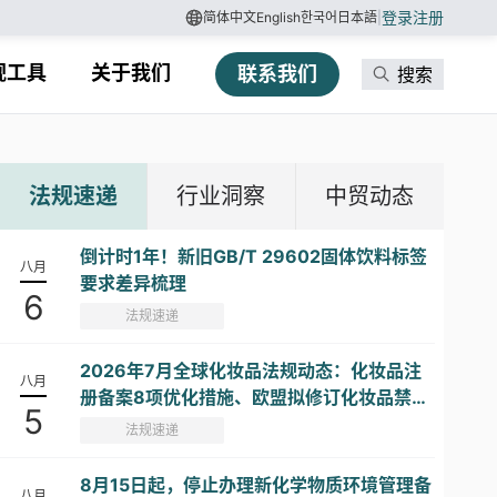
登录
注册
简体中文
English
한국어
日本語
|
规工具
关于我们
联系我们
搜索
法规速递
行业洞察
中贸动态
倒计时1年！新旧GB/T 29602固体饮料标签
八月
要求差异梳理
6
法规速递
2026年7月全球化妆品法规动态：化妆品注
八月
册备案8项优化措施、欧盟拟修订化妆品禁限
5
用物质清单...
法规速递
8月15日起，停止办理新化学物质环境管理备
八月