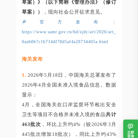
草案）》（以下简称《管理办法》（修订
草案））
，现向社会公开征求意见。
🔎官方发布：
https://www.samr.gov.cn/hd/zjdc/art/2026/art_
0aab0b7c1b714df78d5af4a28734405a.html
海关发布
1.
2026年5月18日，中国海关总署发布了
2026年4月全国未准入境食品信息。数据
显示：
4月，全国海关在口岸监督环节检出安全
卫生等项目不合格并未准入境的食品
共计
463批次
，环比上升约4%（较2026年3月
立即
445批次增加18批次），同比上升约43%
咨询