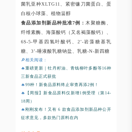
菌乳亚种XLTG11、紧密镰刀菌蛋白、蛋
白核小球藻、植物甾醇
食品添加剂新品种批准7例：
木聚糖酶、
纤维素酶、海藻酸钙（又名褐藻酸钙）、
6S-5-甲基四氢叶酸钙、2’-岩藻糖基乳
糖、3’-唾液酸乳糖钠盐、乳糖-N-新四糖
🔎相关阅读：
🔥
重磅更新｜牡丹籽油、青钱柳叶多酚等16种
三新食品正式获批
🔥
99种！新食品原料终止审查再添2例！
🔥
【周报】新食品原料仅新增1例受理（第14-
18周）
🔥
刚刚发布！又有 6 款食品添加剂新品种公开
征求意见，多款热门原料在内