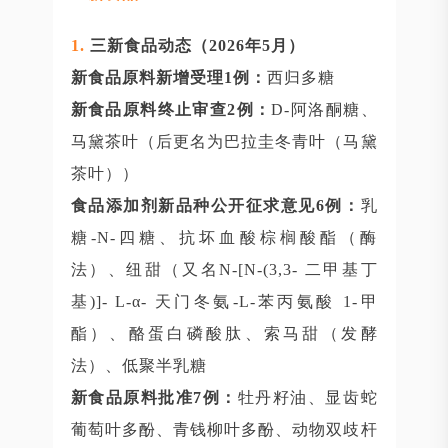
1
.
三新食品动态（2026年5月）
新食品原料新增受理1例：
西归多糖
新食品原料终止审查2例：
D-阿洛酮糖、
马黛茶叶（后更名为巴拉圭冬青叶（马黛
茶叶））
食品添加剂新品种公开征求意见6例：
乳
糖-N-四糖、抗坏血酸棕榈酸酯（酶
法）、纽甜（又名N-[N-(3,3- 二甲基丁
基)]- L-α- 天门冬氨-L-苯丙氨酸 1-甲
酯）、酪蛋白磷酸肽、索马甜（发酵
法）、低聚半乳糖
新食品原料批准7例：
牡丹籽油、显齿蛇
葡萄叶多酚、青钱柳叶多酚、动物双歧杆