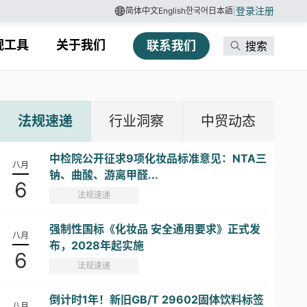
登录
注册
简体中文
English
한국어
日本語
|
规工具
关于我们
联系我们
搜索
法规速递
行业洞察
中贸动态
中检院公开征求9项化妆品标准意见：NTA三
八月
钠、曲酸、游离甲醛...
6
法规速递
强制性国标《化妆品 安全通用要求》正式发
八月
布，2028年起实施
6
法规速递
倒计时1年！新旧GB/T 29602固体饮料标签
八月