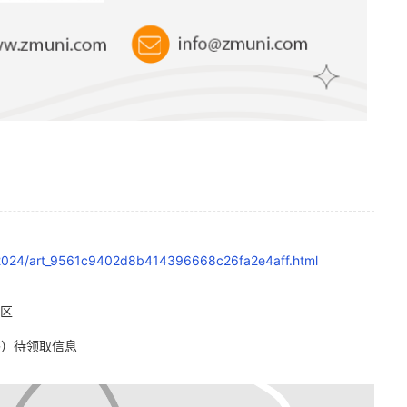
t/2024/art_9561c9402d8b414396668c26fa2e4aff.html
灾区
书）待领取信息