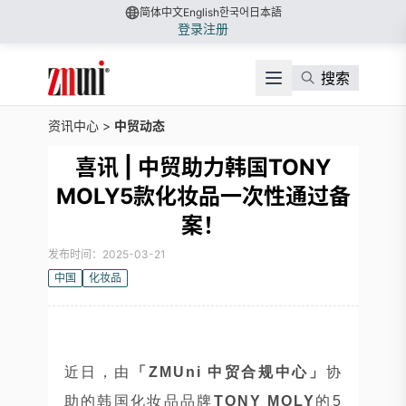
简体中文
English
한국어
日本語
登录
注册
搜索
资讯中心
>
中贸动态
喜讯 | 中贸助力韩国TONY
MOLY5款化妆品一次性通过备
案！
发布时间：2025-03-21
中国
化妆品
近日，由
「ZMUni 中贸合规中心」
协
助的韩国化妆品品牌
TONY MOLY
的5