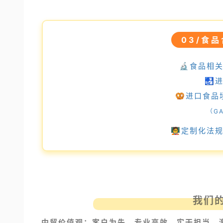
03/
食品
🔬食品相
🛃
🥨进口食品
（G
🧑‍🏫定制
我们
中贸价值观：客户为先、专业高效、实干担当、