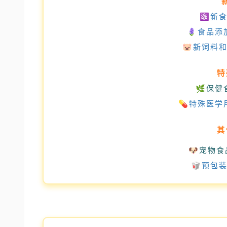
⚛️新
🪻食品
🐷新饲料
特
🌿
保健
💊特殊医学
其
🐶
宠物食
🥡
预包