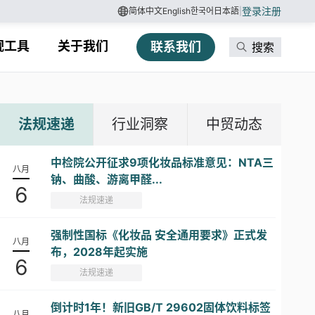
登录
注册
简体中文
English
한국어
日本語
|
规工具
关于我们
联系我们
搜索
法规速递
行业洞察
中贸动态
中检院公开征求9项化妆品标准意见：NTA三
八月
钠、曲酸、游离甲醛...
6
法规速递
强制性国标《化妆品 安全通用要求》正式发
八月
布，2028年起实施
6
法规速递
倒计时1年！新旧GB/T 29602固体饮料标签
八月