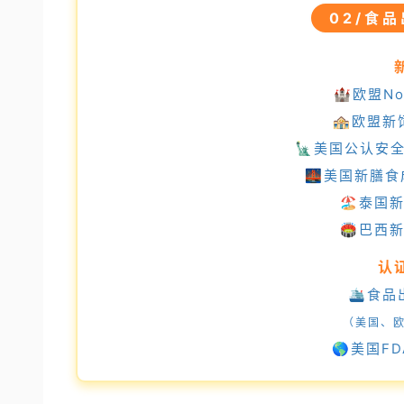
02/食
🏰欧盟No
🏤欧盟
🗽美国公认安
🌉美国新膳食
🏖️泰
🏟️巴
认
🛳️食
（美国、
🌎️美国