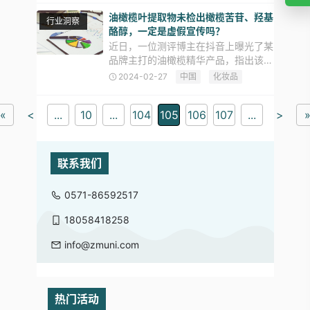
简要探讨如何应对这些关键要点所带来
油橄榄叶提取物未检出橄榄苦苷、羟基
行业洞察
的变化。 【实施时间节点临
酪醇，一定是虚假宣传吗？
近日，一位测评博主在抖音上曝光了某
品牌主打的油橄榄精华产品，指出该产
品未检出橄榄苦苷和羟基酪醇这两种油
2024-02-27
中国
化妆品
橄榄叶提取物的活性成分。这一曝光引
发了有关产品质量的争议，消费者对该
«
<
...
10
...
104
105
106
107
...
>
产品是否添加了油橄榄相关成分心
联系我们
0571-86592517
18058418258
info@zmuni.com
热门活动