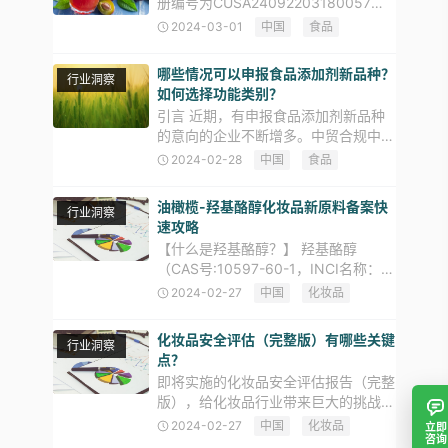
册编号为CUSA24092203180057的
美国饮料生产企业JERRY&SONS
2024-03-01
中国
食品
PHARMACEUTICAL INC在申请注册时
提供了虚假材料。海关总署根
哪些情况可以申报食品添加剂新品种？
行业洞察
如何选择功能类别？
引言 近期，有申报食品添加剂新品种
的意向的企业不断增多。中贸合规中心
ZMUni注意到，部分企业在完成了某种
2024-02-28
中国
食品
物质的研发后，常存在在申报时无法确
认是否可以申报，或应申报何种类别的
油橄榄-羟基酪醇化妆品新原料备案快
行业洞察
问题。 为此，中贸合规中心
速攻略
【什么是羟基酪醇？】 羟基酪醇
（CAS号:10597-60-1，INCI名称：
Hydroxytyrosol，化学分子式：
2024-02-27
中国
化妆品
C8H10O3，化学结构式如图1）是一
种多羟基酚类化合物，主要存在于植物
化妆品安全评估（完整版）有哪些关键
行业洞察
橄榄枝叶
点？
即将实施的化妆品安全评估报告（完整
版），给化妆品行业带来巨大的挑战。
为了帮助大家应对这些挑战，今天我们
2024-02-27
中国
化妆品
立即
咨询
将分享完整版安评实施的关键要点，并