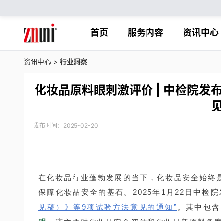
首页
服务内容
资讯中心
资讯中心
>
行业洞察
化妆品原料眼刺激评价 | 中检院
发布时间：2025-02-20
在化妆品行业蓬勃发展的当下，化妆品安全始终
保障化妆品安全的基石。2025年1月22日中检
见稿）》等9项试验方法意见的通知”
。其中包含