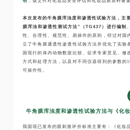
明
，该文件对化妆品安全评估和化妆品新原料备
本次发布的牛角膜浑浊度和渗透性试验方法，主要参
膜浑浊和渗透性测试方法”（TG437）进行编制
性、合理性、规范性、易操作的原则，经过对国
立了牛角膜通透性渗透性试验方法并优化了实验
国现行的体内动物数据比较、征求专家意见、修
方式和处理方法，以及对不同仪器得到的参数的
可操作性。
牛角膜浑浊度和渗透性试验方法与《化妆
我国现已发布的眼刺激评价标准主要有：《化妆品安