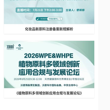
化妆品新原料注册备案新规解析
《植物原料多领域创新应用合规与发展论坛》