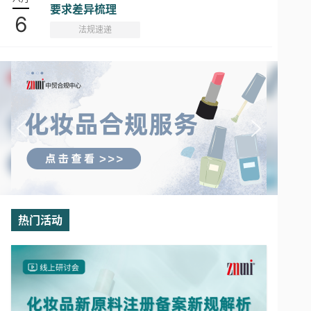
要求差异梳理
6
法规速递
热门活动