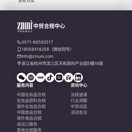
没有分类
中贸合规中心
0571-86592517
18058418258（微信同号）
info@zmuni.com
浙江省杭州市滨江区天和高科产业园5幢18层
服务内容
资讯中心
中国化妆品合规
法规速递
化妆品原料合规
行业洞察
境外化妆品合规
中贸动态
中国食品合规
活动会议
境外食品合规
进出口服务
其他合规服务