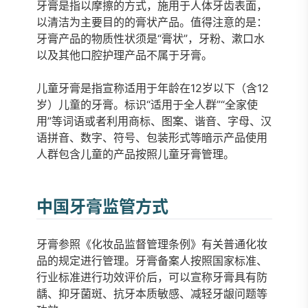
牙膏是指以摩擦的方式，施用于人体牙齿表面，
以清洁为主要目的的膏状产品。值得注意的是：
牙膏产品的物质性状须是“膏状”，牙粉、漱口水
以及其他口腔护理产品不属于牙膏。
儿童牙膏是指宣称适用于年龄在12岁以下（含12
岁）儿童的牙膏。标识“适用于全人群”“全家使
用”等词语或者利用商标、图案、谐音、字母、汉
语拼音、数字、符号、包装形式等暗示产品使用
人群包含儿童的产品按照儿童牙膏管理。
中国牙膏监管方式
牙膏参照《化妆品监督管理条例》有关普通化妆
品的规定进行管理。牙膏备案人按照国家标准、
行业标准进行功效评价后，可以宣称牙膏具有防
龋、抑牙菌斑、抗牙本质敏感、减轻牙龈问题等