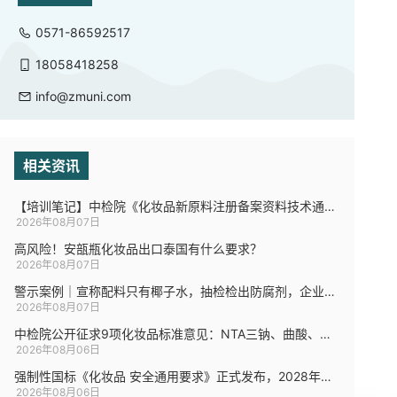
0571-86592517
18058418258
info@zmuni.com
相关资讯
【培训笔记】中检院《化妆品新原料注册备案资料技术通则》法规解读
2026年08月07日
高风险！安瓿瓶化妆品出口泰国有什么要求？
2026年08月07日
警示案例｜宣称配料只有椰子水，抽检检出防腐剂，企业被罚
2026年08月07日
中检院公开征求9项化妆品标准意见：NTA三钠、曲酸、游离甲醛...
2026年08月06日
强制性国标《化妆品 安全通用要求》正式发布，2028年起实施
2026年08月06日