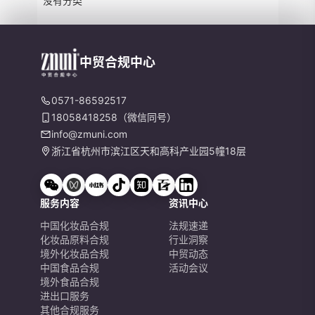
没有分类
中贸合规中心
0571-86592517
18058418258（微信同号）
info@zmuni.com
浙江省杭州市滨江区天和高科产业园5幢18层
服务内容
资讯中心
中国化妆品合规
法规速递
化妆品原料合规
行业洞察
境外化妆品合规
中贸动态
中国食品合规
活动会议
境外食品合规
进出口服务
其他合规服务