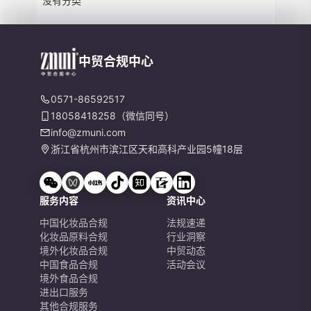
没有分类
中贸合规中心
0571-86592517
18058418258（微信同号）
info@zmuni.com
浙江省杭州市滨江区天和高科产业园5幢18层
服务内容
资讯中心
中国化妆品合规
法规速递
化妆品原料合规
行业洞察
境外化妆品合规
中贸动态
中国食品合规
活动会议
境外食品合规
进出口服务
其他合规服务