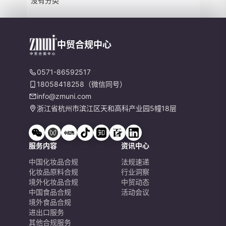
没有分类
中贸合规中心
0571-86592517
18058418258（微信同号）
info@zmuni.com
浙江省杭州市滨江区天和高科产业园5幢18层
服务内容
资讯中心
中国化妆品合规
法规速递
化妆品原料合规
行业洞察
境外化妆品合规
中贸动态
中国食品合规
活动会议
境外食品合规
进出口服务
其他合规服务