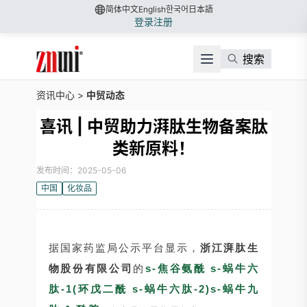
简体中文
English
한국어
日本語
登录
注册
搜索
资讯中心
>
中贸动态
喜讯 | 中贸助力湃肽生物备案肽
类新原料！
发布时间：2025-05-06
中国
化妆品
据国家药监局公示平台显示，
浙江湃肽生
物股份有限公司
的
s-焦谷氨酰 s-蜗牛六
肽-1(环戊二酰 s-蜗牛六肽-2)s-蜗牛九