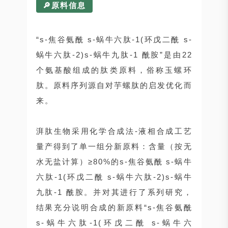
🔎原料信息
“s-焦谷氨酰 s-蜗牛六肽-1(环戊二酰 s-
蜗牛六肽-2)s-蜗牛九肽-1 酰胺”是由22
个氨基酸组成的肽类原料，俗称玉螺环
肽。原料序列源自对芋螺肽的启发优化而
来。
湃肽生物采用化学合成法-液相合成工艺
量产得到了单一组分新原料：含量（按无
水无盐计算）≥80%的s-焦谷氨酰 s-蜗牛
六肽-1(环戊二酰 s-蜗牛六肽-2)s-蜗牛
九肽-1 酰胺。并对其进行了系列研究，
结果充分说明合成的新原料“s-焦谷氨酰
s-蜗牛六肽-1(环戊二酰 s-蜗牛六