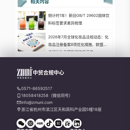
相关内容
倒计时1年！新旧GB/T 29602固体饮
料标签要求差异梳理
2026年7月全球化妆品法规动态：化
妆品注册备案8项优化措施、欧盟拟
修订化妆品禁限用物质清单...
中贸合规中心
0571-86592517
18058418258（微信同号）
info@zmuni.com
浙江省杭州市滨江区天和高科产业园5幢18层