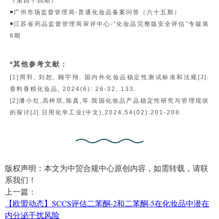
（第四十四期）
◾广州市场监督管理局-普通化妆品备案问答（六十五期）
◾江苏省药品监督管理局审评中心-“化妆品完整版安全评估”专版第
6期
*其他参考文献：
[1]周羽, 刘恕, 顾宇翔. 国内外化妆品稳定性测试标准和法规[J].
香料香精化妆品, 2024(6): 26-32, 133.
[2]潘小红,高梓琪,陈真,等.我国化妆品产品稳定性研究与管理现状
的探讨[J].日用化学工业(中文),2024,54(02):201-208.
版权声明：本文为中贸合规中心原创内容，如需转载，请联
系我们！
上一篇：
【欧盟动态】SCCS评估二苯酮-2和二苯酮-5在化妆品中潜在
内分泌干扰风险