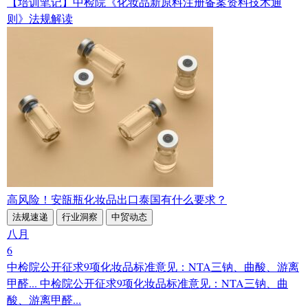
【培训笔记】中检院《化妆品新原料注册备案资料技术通
则》法规解读
高风险！安瓿瓶化妆品出口泰国有什么要求？
法规速递
行业洞察
中贸动态
八月
6
中检院公开征求9项化妆品标准意见：NTA三钠、曲酸、游离
甲醛...
中检院公开征求9项化妆品标准意见：NTA三钠、曲
酸、游离甲醛...