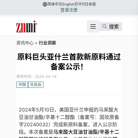
简体中文
English
한국어
日本語
登录
注册
搜索
资讯中心
>
行业洞察
原料巨头亚什兰首款新原料通过
备案公示！
发布时间：2024-05-14
中国
化妆品
2024年5月10日，美国亚什兰申报的马来酸大
豆油甘油酯/辛基十二醇酯（备案号：国妆原备
字20240032）完成新原料备案，进入公示阶
段。本次备案是
马来酸大豆油甘油酯/辛基十二