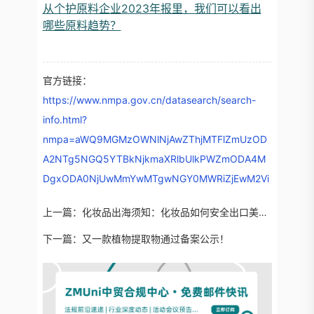
从个护原料企业2023年报里，我们可以看出
哪些原料趋势？
官方链接：
https://www.nmpa.gov.cn/datasearch/search-
info.html?
nmpa=aWQ9MGMzOWNlNjAwZThjMTFlZmUzOD
A2NTg5NGQ5YTBkNjkmaXRlbUlkPWZmODA4M
DgxODA0NjUwMmYwMTgwNGY0MWRiZjEwM2Vi
上一篇：
化妆品出海须知：化妆品如何安全出口美国？
下一篇：
又一款植物提取物通过备案公示！