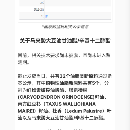
*国家药监局相关公示信息
关于马来酸大豆油甘油酯/辛基十二醇酯
目前，相关技术要求尚未披露，且尚未进入监
测期。
截止发稿当日，共有
32个油脂类新原料
通过备
案公示，其中
植物性油脂新原料共有5个
，分
别为
纤维素橄榄油酸酯、塔凯榛桐
(CARYODENDRON ORINOCENSE)籽油、
南方红豆杉（TAXUS WALLICHIANA
MAIREI）籽油、杜香（Ledum Palustre）叶
油
以及
马来酸大豆油甘油酯/辛基十二醇酯
。