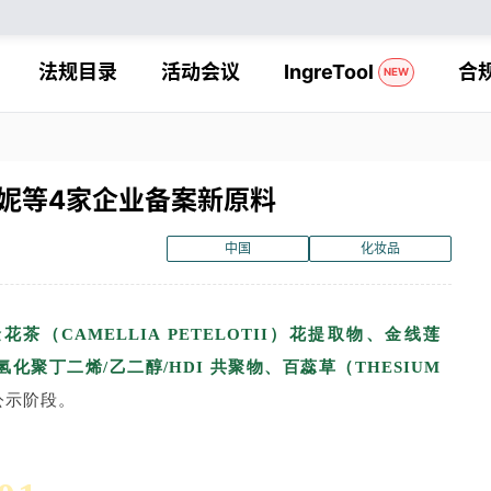
法规目录
活动会议
IngreTool
合
NEW
妮等4家企业备案新原料
中国
化妆品
花茶（CAMELLIA PETELOTII）花提取物、
金线莲
氢化聚丁二烯/乙二醇/HDI 共聚物、百蕊草（THESIUM
公示阶段。