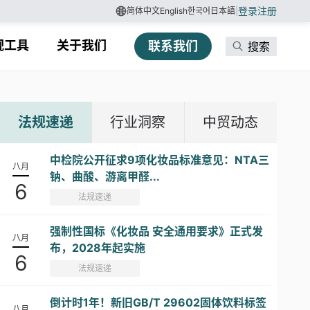
登录
注册
简体中文
English
한국어
日本語
|
规工具
关于我们
联系我们
搜索
法规速递
行业洞察
中贸动态
中检院公开征求9项化妆品标准意见：NTA三
八月
钠、曲酸、游离甲醛...
6
法规速递
强制性国标《化妆品 安全通用要求》正式发
八月
布，2028年起实施
6
法规速递
倒计时1年！新旧GB/T 29602固体饮料标签
八月