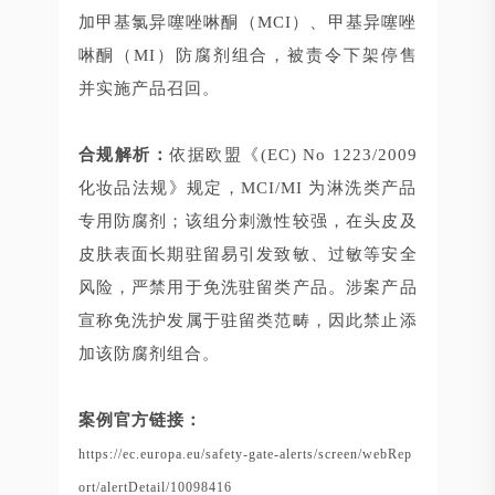
加甲基氯异噻唑啉酮（MCI）、甲基异噻唑
啉酮（MI）防腐剂组合，被责令下架停售
并实施产品召回。
合规解析：
依据欧盟《(EC) No 1223/2009
化妆品法规》规定，MCI/MI 为淋洗类产品
专用防腐剂；该组分刺激性较强，在头皮及
皮肤表面长期驻留易引发致敏、过敏等安全
风险，严禁用于免洗驻留类产品。涉案产品
宣称免洗护发属于驻留类范畴，因此禁止添
加该防腐剂组合。
案例官方链接：
https://ec.europa.eu/safety-gate-alerts/screen/webRep
ort/alertDetail/10098416