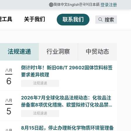
登录
注册
简体中文
English
한국어
日本語
|
规工具
关于我们
联系我们
搜索
法规速递
行业洞察
中贸动态
倒计时1年！新旧GB/T 29602固体饮料标签
八月
要求差异梳理
6
法规速递
2026年7月全球化妆品法规动态：化妆品注
八月
册备案8项优化措施、欧盟拟修订化妆品禁限
5
用物质清单...
法规速递
8月15日起，停止办理新化学物质环境管理备
八月