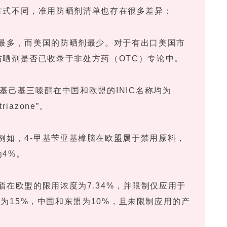
方式不同，准用防晒剂清单也存在很多差异：
数量最多，而美国的防晒剂最少。对于有出口美国市
晒剂是否已收录于非处方药（OTC）专论中。
如乙基己基三嗪酮在中国和欧盟的INIC名称均为
triazone”。
。例如，4-甲基苄亚基樟脑在欧盟属于禁用原料，
4%。
柳酯在欧盟的限用浓度为7.34%，并限制仅应用于
为15%，中国和东盟为10%，且未限制应用的产