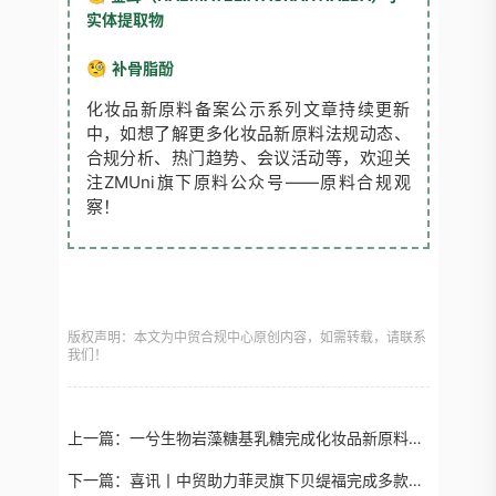
实体提取物
🧐
补骨脂酚
化妆品新原料备案公示系列文章持续更新
中，如想了解更多化妆品新原料法规动态、
合规分析、热门趋势、会议活动等，欢迎关
注ZMUni旗下原料公众号——原料合规观
察！
版权声明：本文为中贸合规中心原创内容，如需转载，请联系
我们！
上一篇：
一兮生物岩藻糖基乳糖完成化妆品新原料备案
下一篇：
喜讯丨中贸助力菲灵旗下贝缇福完成多款染发、烫发产品注册！