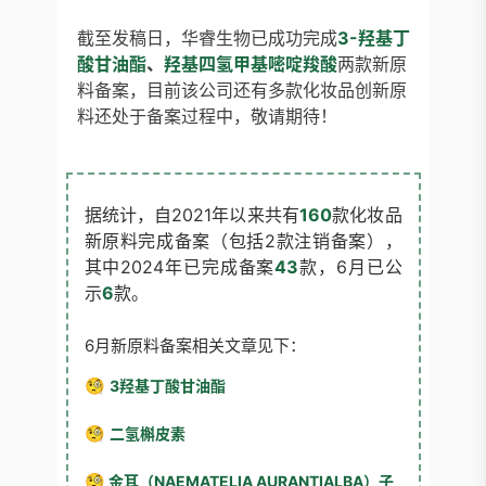
截至发稿日，华睿生物已成功完成
3-羟基丁
酸甘油酯
、
羟基四氢甲基嘧啶羧酸
两款新原
料备案，目前该公司还有多款化妆品创新原
料还处于备案过程中，敬请期待！
据统计，自2021年以来共有
160
款化妆品
新原料完成备案（包括2款注销备案），
其中2024年已完成备案
43
款，6月已公
示
6
款。
6月新原料备案相关文章见下：
🧐
3羟基丁酸甘油酯
🧐
二氢槲皮素
🧐
金耳（NAEMATELIA AURANTIALBA）子