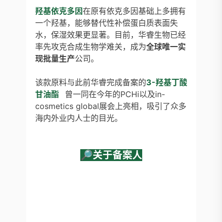
羟基依克多因
在
原有依克多因基础上多拥有
一个羟基，能够替代性补偿蛋白质表面失
水，保湿效果更显著。目前，华睿生物已经
率先攻克合成生物学难关，成为
全球唯一实
现批量生产
公司。
该款原料与此前华睿完成备案的
3-羟基
丁酸
甘油酯
曾一同在今年的PCHi以及in-
cosmetics global展会上亮相，吸引了众多
海内外业内人士的目光。
🔎关于备案人