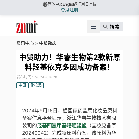
简体中文
English
한국어
日本語
登录
注册
搜索
资讯中心
>
中贸动态
中贸助力！华睿生物第2款新原
料羟基依克多因成功备案！
发布时间：2024-06-20
中国
化妆品
2024年6月18日，据国家药监局化妆品原料
备案信息平台显示，
浙江
华睿生物
技术有限
公司
的
羟基四氢甲基嘧啶羧酸
（国妆原备字
20240042）完成新原料备案，该原料为华