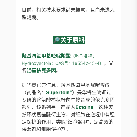
目前，相关技术要求尚未披露，且尚未进入
监测期。
🔎
关于原料
羟基四氢甲基嘧啶羧酸
（INCI名称：
，又
Hydroxyectoin；CAS号：165542-15-4）
名
羟基依克多因
。
据华睿官方信息，羟基四氢甲基嘧啶羧酸
®
（商品名：
Supertoin
）是华睿生物通过
专研的谷氨酸棒状杆菌生物合成的依克多因
系列，该系列另一产品为
Ectoine
。这种天
然环状氨基酸衍生物，对细胞在逆境中有稳
定保护的作用，类似“细胞盔甲”，是高效的
保湿剂和细胞保护剂。