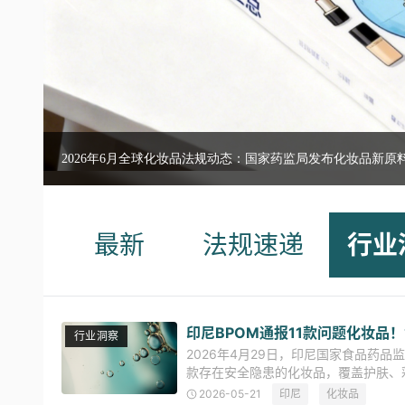
2026年6月全球化妆品法规动态：国家药监局发布化妆品新原料
最新
法规速递
行业
印尼BPOM通报11款问题化妆品
行业洞察
2026年4月29日，印尼国家食品药品
款存在安全隐患的化妆品，覆盖护肤、
或限制使用的成分。 此次通报凸显了
2026-05-21
印尼
化妆品