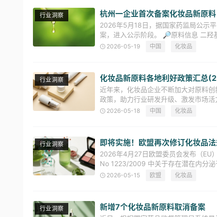
杭州一企业首次备案化妆品新原料
行业洞察
2026年5月18日，据国家药监局公
案，进入公示阶段。 🔎原料信息 二羟
由浙江熙正霖生物科技有限公司备案。
2026-05-19
中国
化妆品
化妆品新原料各地利好政策汇总(20
行业洞察
近年来，化妆品企业不断加大对原料创
政策，助力行业研发升级、激发市场活力
态，本期为您带来截止至2026年5月
2026-05-18
中国
化妆品
即将实施！欧盟再次修订化妆品法
行业洞察
2026年4月27日欧盟委员会发布（EU
No 1223/2009 中关于存在潜在
质、限用物质、紫外线过滤
2026-05-15
欧盟
化妆品
新增7个化妆品新原料取消备案
行业洞察