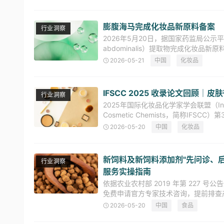
膨腹海马完成化妆品新原料备案
行业洞察
2026年5月20日，据国家药监局公示平台
abdominalis）提取物完成化妆品
（Hippocampus ab
2026-05-21
中国
化妆品
IFSCC 2025 收录论文回顾
行业洞察
2025年国际化妆品化学家学会联盟（Internation
Cosmetic Chemists，简称IFSC
2026-05-20
中国
化妆品
新饲料及新饲料添加剂"先问诊、后
行业洞察
服务实操指南
依据农业农村部 2019 年第 227
免费申请官方专家技术咨询，提前排查
量标准等关键合规要点，有效降低申报
2026-05-20
中国
食品