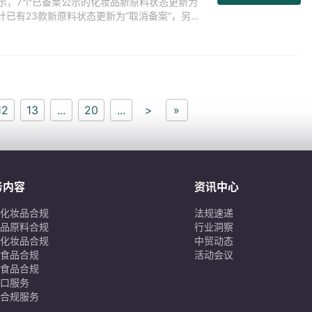
示，7个已备案公示的化妆品新原料状态更新为
累计已有23款新原料状态更新为“取消备案”，另有
12
13
...
20
...
>
»
务内容
资讯中心
化妆品合规
法规速递
品原料合规
行业洞察
化妆品合规
中贸动态
食品合规
活动会议
食品合规
口服务
合规服务