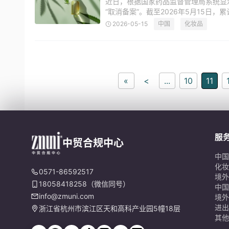
近日，根据国家药品监督管理局系统显
“取消备案”。截至2026年5月15日，
7款原料状态更新为“已注销”，合计3
2026-05-15
中国
化妆品
«
<
...
10
11
服
中贸合规中心
中国
化妆
0571-86592517
境外
18058418258（微信同号）
中国
info@zmuni.com
境外
进出
浙江省杭州市滨江区天和高科产业园5幢18层
其他