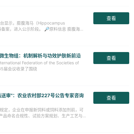
查看
显示，膨腹海马（Hippocampus
新原料备案，进入公示阶段。 🔎原料信息 膨腹海马
｜皮肤微生物组：机制解析与功效护肤新前沿
查看
al Federation of the Societies of
C）第35届会议收录了围绕
送审"：农业农村部227号公告专家咨询
查看
 号公告规定，企业在申报新饲料或饲料添加剂前，可
产品命名合规性、试验方案规划、生产工艺与质
驳回