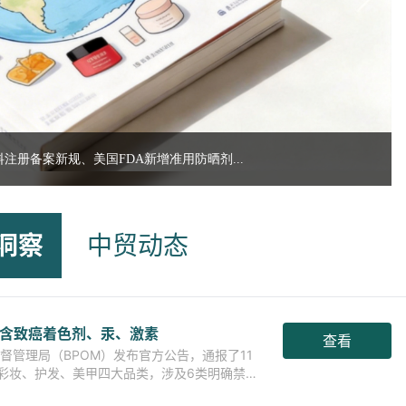
注册备案新规、美国FDA新增准用防晒剂...
洞察
中贸动态
！含致癌着色剂、汞、激素
查看
监督管理局（BPOM）发布官方公告，通报了11
彩妆、护发、美甲四大品类，涉及6类明确禁止
印尼对