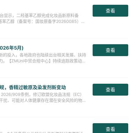
查看
示平台显示，二羟基苯乙醇完成化妆品新原料备
基苯乙醇（备案号：国妆原备字20260085），
目前
26年5月)
查看
新的投入，各地政府也陆续出台相关发展、扶持
。【ZMUni中贸合规中心】持续追踪政策动
中旬的最新
规，香精过敏原及染发剂新变动
查看
）2026/909条例，修订欧盟化妆品法规（EC）
内分泌干扰、可能对人体健康存在潜在安全风险的物
查看